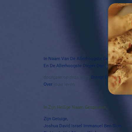
In Naam Van De Allerhoogste Gebied Ik
jou A
En De Allerhoogste Dieper Dan
ooit
Te Zoek
doorgaan op deze wijze
Brengt Per Direct Zi
Over
jouw leven.
In Zijn Heilige Naam Gesproken,
Zijn Getuige,
Joshua David Israel Immanuel Ben Sion