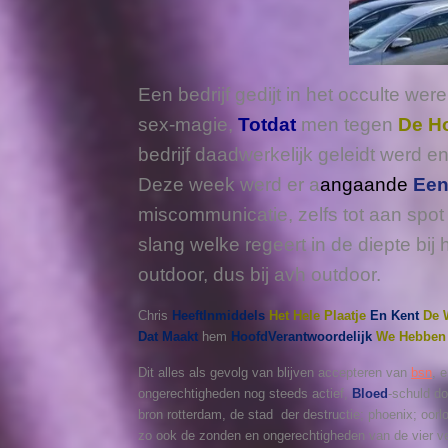
Een bedrijf gedijt in het occulte w
sex-magie,
Totdat
men tegen
De H
bedrijf daadwerkelijk geleidt werd en
Deze week werd er a
angaande
Een
miscommunicatie, zelfs tot aan spot
slang welke regeert in de diepte bi
outdoor, dus bij avh outdoor.
Chris
Heeft
Inmiddels
Het Hele Plaatje
En Kent
De 
Dat Maakt
hem
HoofdVerantwoordelijk
We Hebbe
Dit alles als gevolg van blijven accepteren van
bsn
, 
ongerechtigheden nog steeds actief,
Bloed
-schuld do
bron rotterdam, de stad der destructie; phoenix; oorl
zo ook de zonden en ongerechtigheden van de vier v