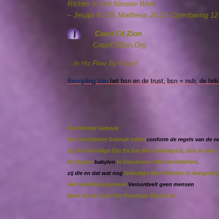
Richter In Het Nieuwe Werk
– Jesaja 43:19, Mattheus 26:13, Openbaring 12
Court Of Zion
CourtOfZion.Org
…In His Flow, By Grace!
Bevrijding Van
het bsn en de trust, bsn = nsb, de holo
Hoofdletter Gebruik
Het Hoofdletter Gebruik Is
Niet
conform de regels van de n
Zij Die Geheiligd Zijn En Dat Wat Geheiligd Is, Dus In Sion
En Buiten
babylon
Is Geschreven Met Hoofdletters,
zij die en dat wat nog
Geheiligd Moet Worden Is Aangedui
Het Hoofdlettergebruik
Veroordeelt geen mensen
Maar Houdt Juist Een Prachtige Belofte In.