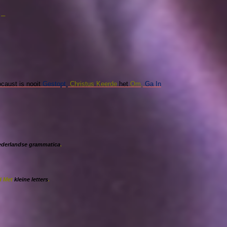
 –
caust is nooit
Gestopt,
Christus Keerde
het
Om,
Ga In
ederlandse grammatica
.
d Met
kleine letters
.