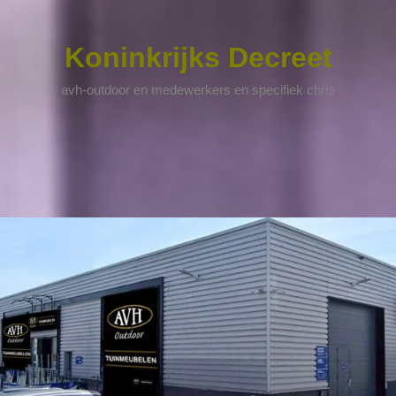
Koninkrijks Decreet
avh-outdoor en medewerkers en specifiek chris