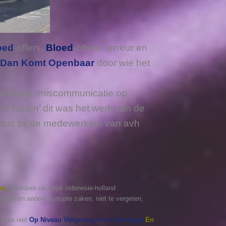
oed
-offers,
Bloed
-offers, terreur en
Dan Komt Openbaar
door wie het
rdraaiing, miscommunicatie op
ke fouten’ dit was het werk van de
m, dus bij de medewerkers van avh
m,
waardoor oa diepe indonesie-holland
belgie en andere corrupte zaken, niet te vergeten,
 jullie niet
Op Niveau
Vergeving Voor Gevraagd
En