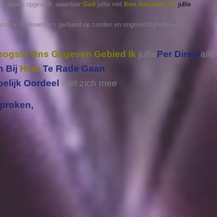
 je rebels opgestelt, waardoor
God
jullie niet
Kon Aanraken En
jullie
outdoor medewerkers gedijend op zonden en ongerechtigheden.
rhoogste Ons Gegeven Gebied Ik
jullie
Per Direct
alle
n Bij
Hem
Te Rade Gaan
elijk Oordeel
met zich mee
.
proken,