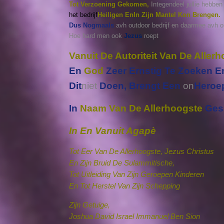
Tot Verzoening Gekomen,
Integendeel jullie hebben
het bedrijf
Heiligen En
In Zijn Mantel Kon Brengen.
Dus Nogmaals
avh outdoor bedrijf en daarmee avh 
Hoe hard men ook
Jezus
roept
Vanuit De Autoriteit Van De Alle
En
God
Zeer Ernstig Te Zoeken E
Dit
niet
Doen, Brengt Een
on
Heroep
In
Naam Van De Allerhoogste
Ges
In En Vanuit Agapè
Tot Eer Van De Allerhoogste, Jezus Christus
En Zijn Bruid De Sulammitische,
Tot Uitleiding Van Zijn Geroepen Kinderen
En Tot Herstel Van Zijn Schepping
Zijn Getuige,
Joshua David Israel Immanuel Ben Sion