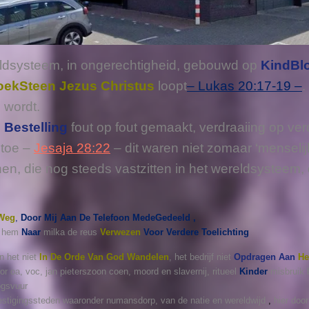
ereldsysteem, in ongerechtigheid, gebouwd op
KindBl
oekSteen Jezus Christus
loopt
– Lukas 20:17-19 –
.
 wordt.
 Bestelling
fout op fout gemaakt, verdraaiing op ve
 toe –
Jesaja 28:22
– dit waren niet zomaar ‘menselij
j hen, die nog steeds vastzitten in het wereldsystee
Weg
,
Door Mij Aan De Telefoon MedeGedeeld ,
n
hem
Naar
milka de reus
Verwezen
Voor Verdere Toelichting
en het niet
In De Orde Van God Wandelen
, het bedrijf niet
Opdragen Aan
He
or oa, voc, jan pieterszoon coen, moord en slavernij, ritueel
Kinder
-misbruik 
ogsvuur
estigingssteden waaronder numansdorp, van de natie en wereldwijd
,
hier door